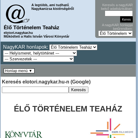
A legtöbb, ami tudható
Keresés a nagyKAR
Nagykanizsa kistérségéről
belső adatbázisában:
A nagyKAR honlapjai
Élő Történelem Teaház
betűrendben:
elotori.nagykar.hu
Működteti a Halis István Városi Könyvtár
NagyKAR honlapok:
Honlap menü ▼
Keresés elotori.nagykar.hu-n (Google)
ÉLŐ TÖRTÉNELEM TEAHÁZ