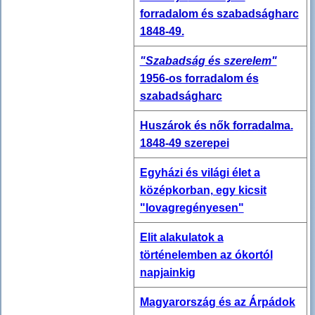
forradalom és szabadságharc
1848-49.
"Szabadság és szerelem"
1956-os forradalom és
szabadságharc
Huszárok és nők forradalma.
1848-49 szerepei
Egyházi és világi élet a
középkorban, egy kicsit
"lovagregényesen"
Elit alakulatok a
történelemben az ókortól
napjainkig
Magyarország és az Árpádok