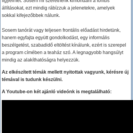
figyelmét. Sosem mi szeretnénk kimondani a fontos
állításokat, ezt mindig rábízzuk a jelenetekre, amelyek
sokkal kifejezőbbek nálunk.
Sosem tanórát vagy teljesen frontális előadást hirdetünk,
hanem egyfajta együtt gondolkodást, egy informális
beszélgetést, szabadidő eltöltést kínálunk, ezért is szerepel
a program címében a teaház szó. A legnagyobb hangsúlyt
mindig az alakíthatóságra helyezzük.
Az elkészített témák mellett nyitottak vagyunk, kérésre új
témával is tudunk készülni.
A Youtube-on két ajánló videónk is megtalálható: