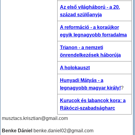
Az első világháború - a 20.
század szülőanyja
A reformáció - a koraújkor
egyik legnagyobb forradalma
Trianon - a nemzeti
önrendelkezések háborúja
A holokauszt
Hunyadi Mátyás - a
legnagyobb magyar király!
?
Kurucok és labancok kora: a
Rákóczi-szabadságharc
musztacs.krisztian@gmail.com
Benke Dániel
benke.daniel02@gmail.com