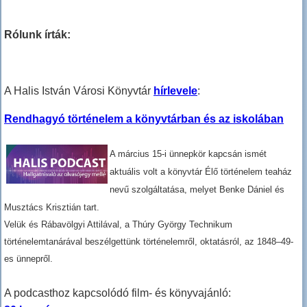
Rólunk írták:
A Halis István Városi Könyvtár
hírlevele
:
Rendhagyó történelem a könyvtárban és az iskolában
A március 15-i ünnepkör kapcsán ismét
aktuális volt a könyvtár
Élő történelem teaház
nevű szolgáltatása, melyet Benke Dániel és
Musztács Krisztián tart.
Velük és Rábavölgyi Attilával, a Thúry György Technikum
történelemtanárával beszélgettünk történelemről, oktatásról, az 1848–49-
es ünnepről.
A podcasthoz kapcsolódó film- és könyvajánló: