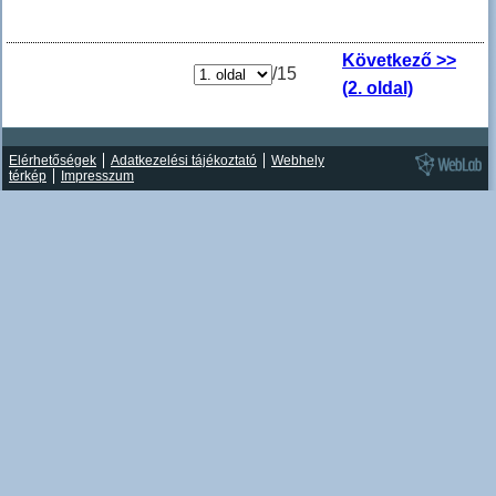
Következő >>
/15
(2. oldal)
Elérhetőségek
Adatkezelési tájékoztató
Webhely
térkép
Impresszum