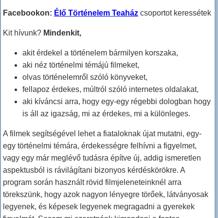
Facebookon:
Élő Történelem Teaház
csoportot keressétek
Kit hívunk?
Mindenkit,
akit érdekel a történelem bármilyen korszaka,
aki néz történelmi témájú filmeket,
olvas történelemről szóló könyveket,
fellapoz érdekes, múltról szóló internetes oldalakat,
aki kíváncsi arra, hogy egy-egy régebbi dologban hogy
is áll az igazság, mi az érdekes, mi a különleges.
A filmek segítségével lehet a fiataloknak újat mutatni, egy-
egy történelmi témára, érdekességre felhívni a figyelmet,
vagy egy már meglévő tudásra építve új, addig ismeretlen
aspektusból is rávilágítani bizonyos kérdéskörökre. A
program során használt rövid filmjeleneteinknél arra
törekszünk, hogy azok nagyon lényegre törőek, látványosak
legyenek, és képesek legyenek megragadni a gyerekek