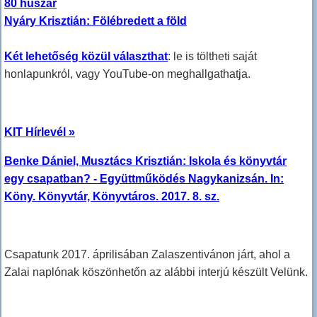
80 huszár
Nyáry Krisztián: Fölébredett a föld
Két lehetőség közül választhat
: le is töltheti saját
honlapunkról, vagy YouTube-on meghallgathatja.
KIT Hírlevél »
Benke Dániel, Musztács Krisztián: Iskola és könyvtár
egy csapatban? - Együttműködés Nagykanizsán. In:
Köny. Könyvtár, Könyvtáros. 2017. 8. sz.
Csapatunk 2017. áprilisában Zalaszentivánon járt, ahol a
Zalai naplónak köszönhetőn az alábbi interjú készült Velünk.