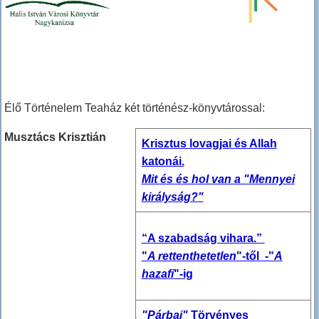
Élő Történelem Teaház két történész-könyvtárossal:
Musztács Krisztián
Krisztus lovagjai és Allah
katonái.
Mit és és hol van a "Mennyei
királyság?"
“A szabadság vihara.”
"
A rettenthetetlen
"-től -"
A
hazafi
"-ig
"Párbaj"
Törvényes