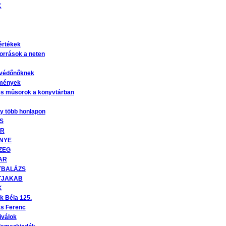
K
értékek
források a neten
 védőnőknek
emények
és műsorok a könyvtárban
ny több honlapon
S
ÁR
NYE
ZEG
AR
TBALÁZS
TJAKAB
K
k Béla 125.
as Ferenc
iválok