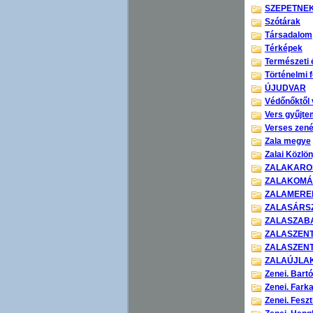
SZEPETNE
Szótárak
Társadalom
Térképek
Természeti 
Történelmi 
ÚJUDVAR
Védőnőktől
Vers gyűjt
Verses zen
Zala megye
Zalai Közlö
ZALAKARO
ZALAKOM
ZALAMERE
ZALASÁRS
ZALASZAB
ZALASZEN
ZALASZEN
ZALAÚJLA
Zenei. Bartó
Zenei. Fark
Zenei. Feszt