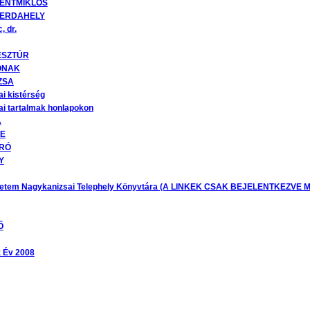
ENTMIKLÓS
ERDAHELY
, dr.
SZTÚR
ÓNAK
ZSA
i kistérség
i tartalmak honlapokon
A
E
RÓ
Y
etem Nagykanizsai Telephely Könyvtára (A LINKEK CSAK BEJELENTKEZVE
Ő
 Év 2008