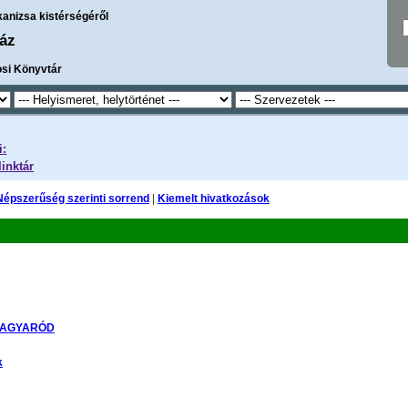
kanizsa kistérségéről
áz
osi Könyvtár
i:
linktár
Népszerűség szerinti sorrend
|
Kiemelt hivatkozások
AGYARÓD
k