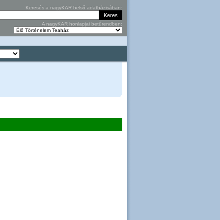
Keresés a nagyKAR belső adatbázisában:
A nagyKAR honlapjai betűrendben: