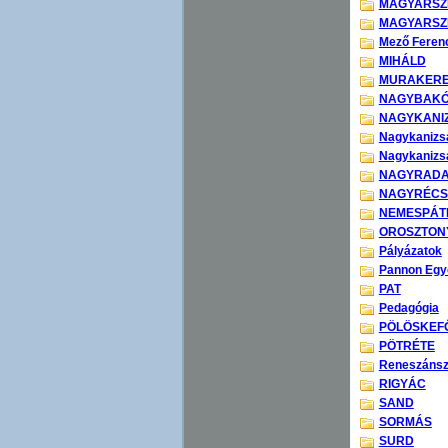
MAGYARSZ
MAGYARSZ
Mező Ferenc
MIHÁLD
MURAKERE
NAGYBAK
NAGYKANI
Nagykanizsa
Nagykanizsa
NAGYRAD
NAGYRÉCS
NEMESPÁT
OROSZTON
Pályázatok
Pannon Egy
PAT
Pedagógia
PÖLÖSKEF
PÖTRÉTE
Reneszánsz
RIGYÁC
SAND
SORMÁS
SURD