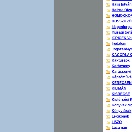
Halis István
Halista Olv
HOMOKKO
HOSSZÚVÖ
Idegenforg
Ifjúsági tör
IGRICEK Ver
Irodalom
Jogszabály
KACORLA
Kaktuszok
Karácsony
Karácsonyi 
Képzőművés
KERECSEN
KILIMÁN
KISRÉCSE
Kistérségi K
Könyvek digi
Könyvtárak
Lexikonok
LISZÓ
Luca nap