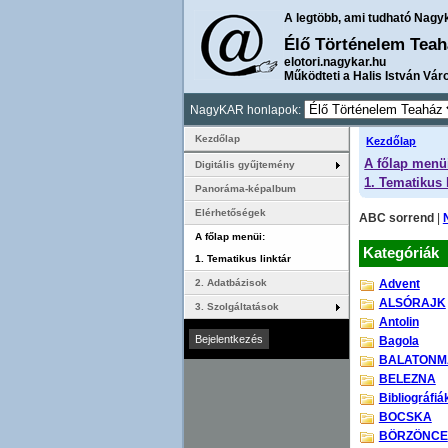
A legtöbb, ami tudható Nagy
Élő Történelem Teah
elotori.nagykar.hu
Működteti a Halis István Vár
NagyKAR honlapok:
Kezdőlap
Kezdőlap
A főlap menü
Digitális gyűjtemény
1. Tematikus 
Panoráma-képalbum
Elérhetőségek
ABC sorrend
|
A főlap menüi:
Kategóriák
1. Tematikus linktár
Advent
2. Adatbázisok
ALSÓRAJK
3. Szolgáltatások
Antolin
Bagola
BALATONM
BELEZNA
Bibliográfiá
BOCSKA
BÖRZÖNCE