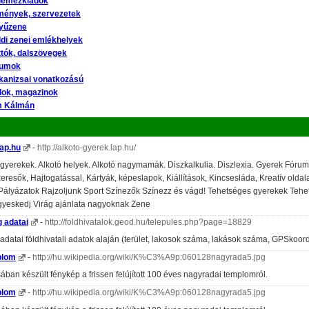
glemezkiadók
zmények, szervezetek
nyűzene
ldi zenei emlékhelyek
ttók, dalszövegek
eumok
kanizsai vonatkozású
álok, magazinok
m Kálmán
lap.hu
-
http://alkoto-gyerek.lap.hu/
 gyerekek. Alkotó helyek. Alkotó nagymamák. Diszkalkulia. Diszlexia. Gyerek Fóru
resők, Hajtogatással, Kártyák, képeslapok, Kiállítások, Kincsesláda, Kreatív old
 Pályázatok Rajzoljunk Sport Színezők Színezz és vágd! Tehetséges gyerekek Tehet
Ügyeskedj Virág ajánlata nagyoknak Zene
 adatai
-
http://foldhivatalok.geod.hu/telepules.php?page=18829
adatai földhivatali adatok alaján (terület, lakosok száma, lakások száma, GPSkoord
plom
-
http://hu.wikipedia.org/wiki/K%C3%A9p:060128nagyrada5.jpg
ban készült fénykép a frissen felújított 100 éves nagyradai templomról.
plom
-
http://hu.wikipedia.org/wiki/K%C3%A9p:060128nagyrada5.jpg