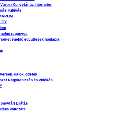
 Városi Könyvtár az Interneten
asási Kihívás
MÁROM
LGY
alom
ténelmi regényes
seket éneklő együttesek honlapjai
ok
K
versek, dalok, ötletek
zet Nagykanizsán és vidékén
Y
önyvtári Ellátás
tális változata