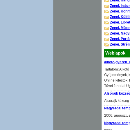
Zenei. Han
Zenei. Inté
Zenei. Kön
Zenei. Külfö
Zenei. Libre
Zenei. Múz
Zenei. Nagy
Zenei. Port
Zenei. Stré
Weblapok
alkoto-gyerek .
Tartalom: Alkotó
Gyüjtemények, ke
Online kifestők,
Tűvel fonallal 
Alsórajk község
Alsórajk község 
Nagyradai tem
2006. augusztusá
Nagyradai tem