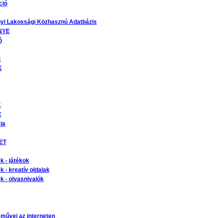
ció
yi Lakossági Közhasznú Adatbázis
NYE
ó
c
K
K
C
ia
ET
 - játékok
 - kreatív oldalak
 - olvasnivalók
 művei az interneten