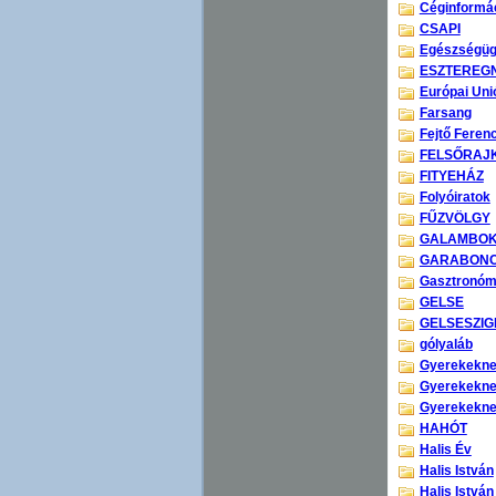
Céginformá
CSAPI
Egészségüg
ESZTEREG
Európai Uni
Farsang
Fejtő Feren
FELSŐRAJ
FITYEHÁZ
Folyóiratok
FŰZVÖLGY
GALAMBO
GARABON
Gasztronóm
GELSE
GELSESZIG
gólyaláb
Gyerekeknek
Gyerekeknek
Gyerekeknek
HAHÓT
Halis Év
Halis István
Halis István