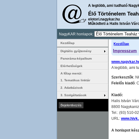
A legtöbb, ami tudható Nagy
Élő Történelem Teah
elotori.nagykar.hu
Működteti a Halis István Vár
NagyKAR honlapok:
Kezdőlap
Kezdőlap
Impresszum
Digitális gyűjtemény
Panoráma-képalbum
www.nagykar.h
Elérhetőségek
A legtöbb, ami 
A főlap menüi:
Szerkesztők
: 
1. Tematikus linktár
Felelős kiadó
: 
2. Adatbázisok
Kiadó:
3. Szolgáltatások
Halis István Vár
8800 Nagykanizsa
Tel.: (93) 510-0
URL:
www.hivk.
A honlapot kész