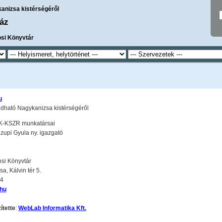
kanizsa kistérségéről
áz
osi Könyvtár
u
tudható Nagykanizsa kistérségéről
NK-KSZR munkatársai
Czupi Gyula ny. igazgató
osi Könyvtár
, Kálvin tér 5.
24
hu
ítette
:
WebLab Informatika Kft.