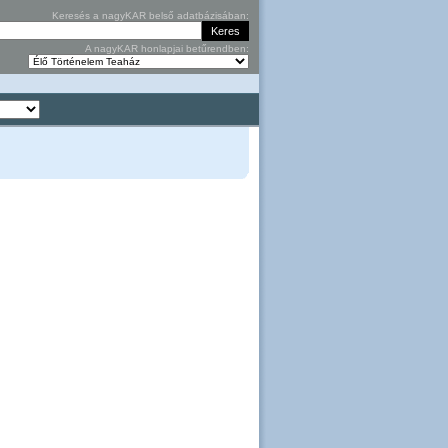
Keresés a nagyKAR belső adatbázisában:
A nagyKAR honlapjai betűrendben: