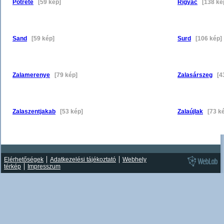
Pötréte
[59 kép]
Rigyác
[138 ké
Sand
[59 kép]
Surd
[106 kép]
Zalamerenye
[79 kép]
Zalasárszeg
[43
Zalaszentjakab
[53 kép]
Zalaújlak
[73 ké
Elérhetőségek
Adatkezelési tájékoztató
Webhely
térkép
Impresszum