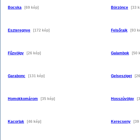
Bocska
[69 kép]
Börzönce
[33 k
Eszteregnye
[172 kép]
Felsőrajk
[93 k
Fűzvölgy
[26 kép]
Galambok
[50 k
Garabonc
[131 kép]
Gelsesziget
[26
Homokkomárom
[35 kép]
Hosszúvölgy
[3
Kacorlak
[46 kép]
Kerecseny
[39 