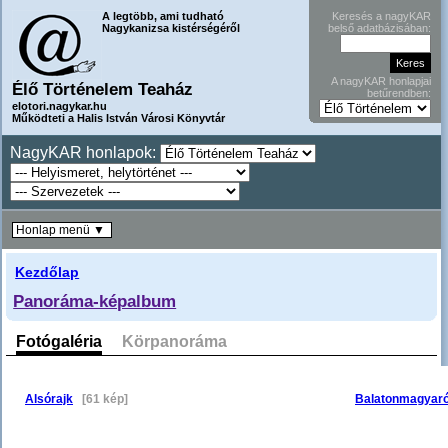
A legtöbb, ami tudható
Keresés a nagyKAR
Nagykanizsa kistérségéről
belső adatbázisában:
A nagyKAR honlapjai
Élő Történelem Teaház
betűrendben:
elotori.nagykar.hu
Működteti a Halis István Városi Könyvtár
NagyKAR honlapok:
Honlap menü ▼
Kezdőlap
Panoráma-képalbum
Fotógaléria
Körpanoráma
Alsórajk
[61 kép]
Balatonmagyar