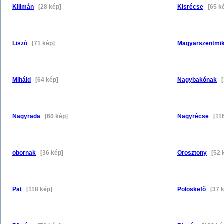
Kilimán
[28 kép]
Kisrécse
[65 k
Liszó
[71 kép]
Magyarszentmik
Miháld
[64 kép]
Nagybakónak
[1
Nagyrada
[60 kép]
Nagyrécse
[116
obornak
[36 kép]
Orosztony
[52 
Pat
[118 kép]
Pölöskefő
[37 k