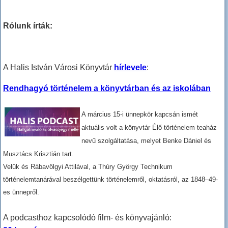
Rólunk írták:
A Halis István Városi Könyvtár
hírlevele
:
Rendhagyó történelem a könyvtárban és az iskolában
A március 15-i ünnepkör kapcsán ismét
aktuális volt a könyvtár
Élő történelem teaház
nevű szolgáltatása, melyet Benke Dániel és
Musztács Krisztián tart.
Velük és Rábavölgyi Attilával, a Thúry György Technikum
történelemtanárával beszélgettünk történelemről, oktatásról, az 1848–49-
es ünnepről.
A podcasthoz kapcsolódó film- és könyvajánló: