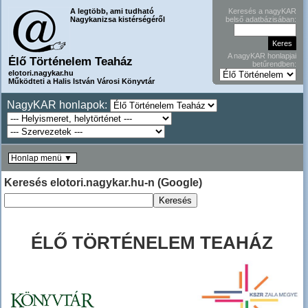
A legtöbb, ami tudható
Keresés a nagyKAR
Nagykanizsa kistérségéről
belső adatbázisában:
A nagyKAR honlapjai
Élő Történelem Teaház
betűrendben:
elotori.nagykar.hu
Működteti a Halis István Városi Könyvtár
NagyKAR honlapok:
Honlap menü ▼
Keresés elotori.nagykar.hu-n (Google)
ÉLŐ TÖRTÉNELEM TEAHÁZ