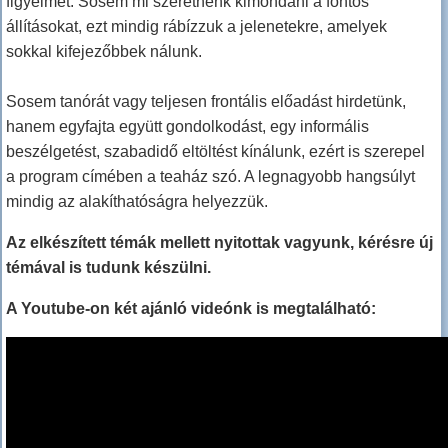
figyelmét. Sosem mi szeretnénk kimondani a fontos
állításokat, ezt mindig rábízzuk a jelenetekre, amelyek
sokkal kifejezőbbek nálunk.
Sosem tanórát vagy teljesen frontális előadást hirdetünk,
hanem egyfajta együtt gondolkodást, egy informális
beszélgetést, szabadidő eltöltést kínálunk, ezért is szerepel
a program címében a teaház szó. A legnagyobb hangsúlyt
mindig az alakíthatóságra helyezzük.
Az elkészített témák mellett nyitottak vagyunk, kérésre új
témával is tudunk készülni.
A Youtube-on két ajánló videónk is megtalálható: