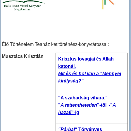
Élő Történelem Teaház két történész-könyvtárossal:
Musztács Krisztián
Krisztus lovagjai és Allah
katonái.
Mit és és hol van a "Mennyei
királyság?"
“A szabadság vihara.”
"
A rettenthetetlen
"-től -"
A
hazafi
"-ig
"Párbaj"
Törvényes