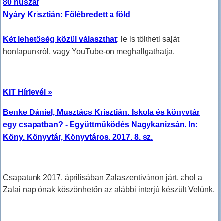
80 huszár
Nyáry Krisztián: Fölébredett a föld
Két lehetőség közül választhat
: le is töltheti saját
honlapunkról, vagy YouTube-on meghallgathatja.
KIT Hírlevél »
Benke Dániel, Musztács Krisztián: Iskola és könyvtár
egy csapatban? - Együttműködés Nagykanizsán. In:
Köny. Könyvtár, Könyvtáros. 2017. 8. sz.
Csapatunk 2017. áprilisában Zalaszentivánon járt, ahol a
Zalai naplónak köszönhetőn az alábbi interjú készült Velünk.