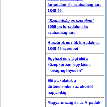
forradalom és szabadságharc
1848-49.
"Szabadság és szerelem"
1956-os forradalom és
szabadságharc
Huszárok és nők forradalma.
1848-49 szerepei
Egyházi és világi élet a
középkorban, egy kicsit
"lovagregényesen"
Elit alakulatok a
történelemben az ókortól
napjainkig
Magyarország és az Árpádok