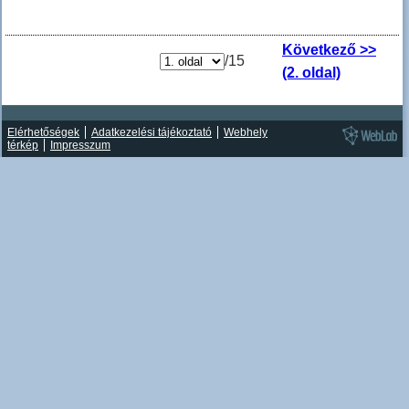
Következő >>
/15
(2. oldal)
Elérhetőségek
Adatkezelési tájékoztató
Webhely
térkép
Impresszum