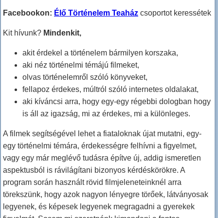
Facebookon:
Élő Történelem Teaház
csoportot keressétek
Kit hívunk?
Mindenkit,
akit érdekel a történelem bármilyen korszaka,
aki néz történelmi témájú filmeket,
olvas történelemről szóló könyveket,
fellapoz érdekes, múltról szóló internetes oldalakat,
aki kíváncsi arra, hogy egy-egy régebbi dologban hogy
is áll az igazság, mi az érdekes, mi a különleges.
A filmek segítségével lehet a fiataloknak újat mutatni, egy-
egy történelmi témára, érdekességre felhívni a figyelmet,
vagy egy már meglévő tudásra építve új, addig ismeretlen
aspektusból is rávilágítani bizonyos kérdéskörökre. A
program során használt rövid filmjeleneteinknél arra
törekszünk, hogy azok nagyon lényegre törőek, látványosak
legyenek, és képesek legyenek megragadni a gyerekek