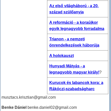
Az első világháború - a 20.
század szülőanyja
A reformáció - a koraújkor
egyik legnagyobb forradalma
Trianon - a nemzeti
önrendelkezések háborúja
A holokauszt
Hunyadi Mátyás - a
legnagyobb magyar király!
?
Kurucok és labancok kora: a
Rákóczi-szabadságharc
musztacs.krisztian@gmail.com
Benke Dániel
benke.daniel02@gmail.com